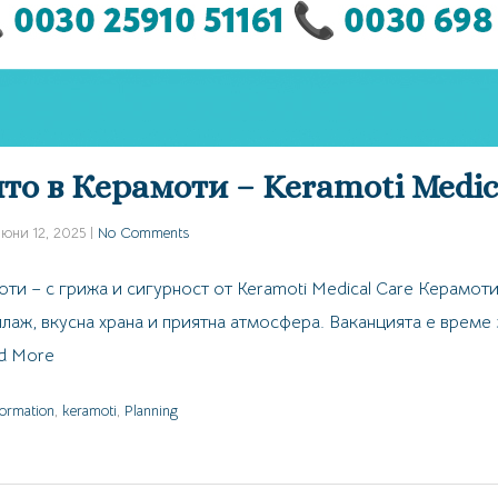
то в Керамоти – Keramoti Medic
юни 12, 2025
|
No Comments
ти – с грижа и сигурност от Keramoti Medical Care Керамот
плаж, вкусна храна и приятна атмосфера. Ваканцията е време 
d More
formation
,
keramoti
,
Planning