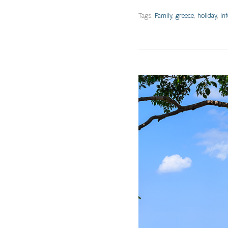
Tags:
Family
,
greece
,
holiday
,
In