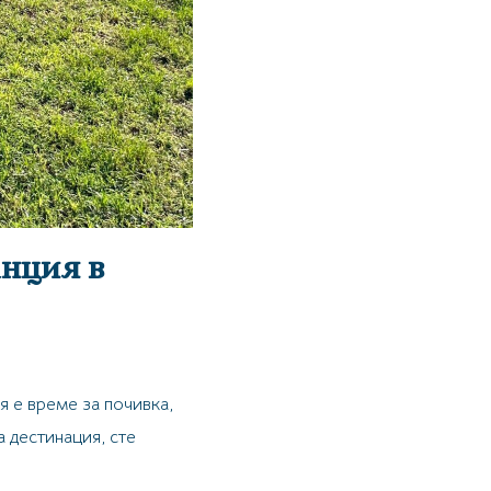
анция в
я е време за почивка,
 дестинация, сте