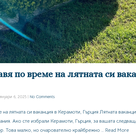
авя по време на лятната си вак
януари 6, 2025
|
No Comments
е на лятната си ваканция в Керамоти, Гърция Лятната ваканци
ания. Ако сте избрали Керамоти, Гърция, за вашата следваща
ор. Това малко, но очарователно крайбрежно …
Read More