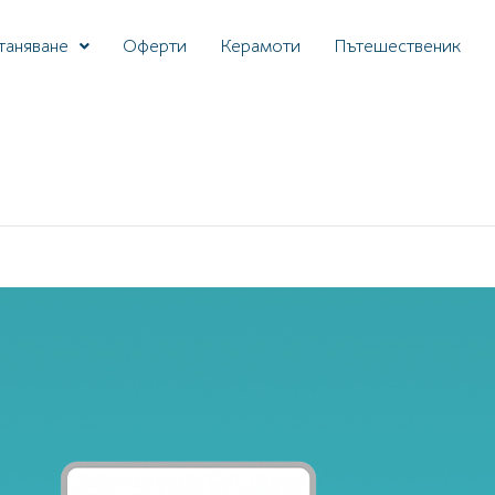
таняване
Oферти
Керамоти
Пътешественик