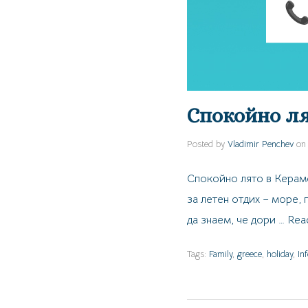
Спокойно ля
Posted by
Vladimir Penchev
on
Спокойно лято в Керамо
за летен отдих – море, 
да знаем, че дори …
Rea
Tags:
Family
,
greece
,
holiday
,
In