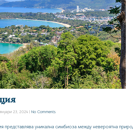
рция
януари 23, 2024
|
No Comments
ия представлява уникална симбиоза между невероятна природ