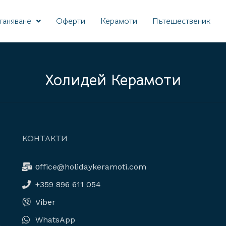
таняване
Oферти
Керамоти
Пътешественик
Холидей Керамоти
КОНТАКТИ
о
ffice@holidaykeramoti.com
+359 896 611 054
Viber
WhatsApp